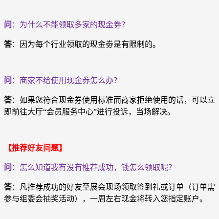
问
：为什么不能领取多家的现金劵？
答
：因为每个行业领取的现金劵是有限制的。
问
：商家不给使用现金券怎么办？
答
：如果您符合现金券使用标准而商家拒绝使用的话，可以立
即前往大厅“会员服务中心”进行投诉，当场解决。
【
推荐好友问题
】
问
：怎么知道我有没有推荐成功，钱怎么领取呢？
答
：凡推荐成功的好友至展会现场领取签到礼或订单（订单需
参与组委会抽奖活动），一周左右现金将转入您指定账户。