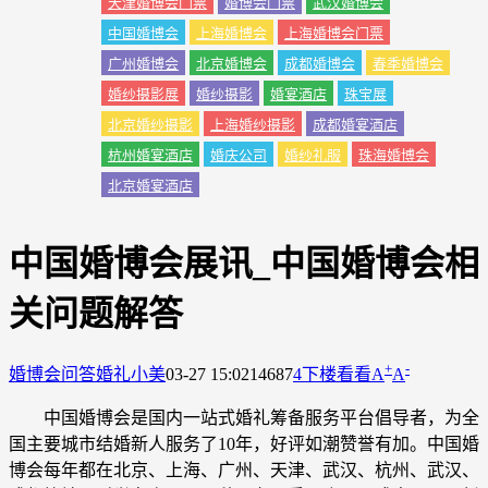
天津婚博会门票
婚博会门票
武汉婚博会
中国婚博会
上海婚博会
上海婚博会门票
广州婚博会
北京婚博会
成都婚博会
春季婚博会
婚纱摄影展
婚纱摄影
婚宴酒店
珠宝展
北京婚纱摄影
上海婚纱摄影
成都婚宴酒店
杭州婚宴酒店
婚庆公司
婚纱礼服
珠海婚博会
北京婚宴酒店
中国婚博会展讯_中国婚博会相
关问题解答
+
-
婚博会问答
婚礼小美
03-27 15:02
14687
4
下楼看看
A
A
中国婚博会是国内一站式婚礼筹备服务平台倡导者，为全
国主要城市结婚新人服务了10年，好评如潮赞誉有加。中国婚
博会
每年都在北京、上海、广州、天津、武汉、杭州、武汉、