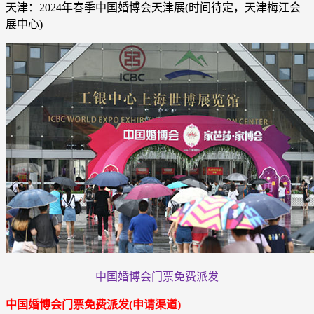
天津：2024年春季中国婚博会天津展(时间待定，天津梅江会
展中心)
中国婚博会门票免费派发
中国婚博会门票免费派发(申请渠道)