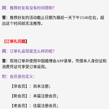
问
：推荐好友有没有时间限制？
答
：推荐好友的活动截止日期为展前一天下午15:00左右，超
出这个时间就无法推荐。
【订单礼问题
】
问
：订单礼返现是怎么样的呢？
答
：现场订单并使用中国婚博会APP录单，凭借本人身份证和
消费凭证可享受订单返现。
附：会员身份定义：
【非会员】：尚未注册；
【新会员】：本届注册会员；
【老会员】：往届注册会员；