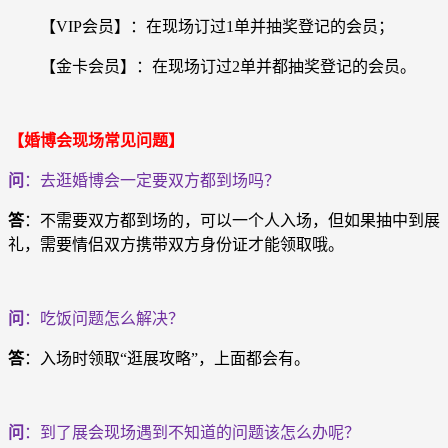
【VIP会员】：在现场订过1单并抽奖登记的会员；
【金卡会员】：在现场订过2单并都抽奖登记的会员。
【婚博会现场常见问题】
问
：去逛婚博会一定要双方都到场吗？
答
：不需要双方都到场的，可以一个人入场，但如果抽中到展
礼，需要情侣双方携带双方身份证才能领取哦。
问
：吃饭问题怎么解决？
答
：入场时领取“逛展攻略”，上面都会有。
问
：到了展会现场遇到不知道的问题该怎么办呢？