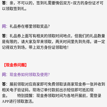
答
：亲，不可以的，签到礼需要情侣双方+双方的身份证才可
以领取签到礼。
问
：
礼品券在哪里领取奖品？
答
：礼品券上面写有相关的领取时间地点，但我们的礼品数量
是有限的，请大家及早来领取，两天时间里先到先得。请一定
记得双方到场，带上双方身份证领取哈！
【
现金券问题
】
问
：现金券如何领取及使用？
答
：展前领取对应商家即可免费领取该商家现金券一张并收到
相关电子验证码，现场订单付款前出示短信即可抵扣现
金。 特别提醒：现金券领取时间为各地开展前，需登录
APP进行领取激活。