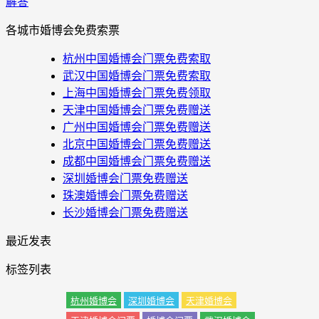
解答
各城市婚博会免费索票
杭州中国婚博会门票免费索取
武汉中国婚博会门票免费索取
上海中国婚博会门票免费领取
天津中国婚博会门票免费赠送
广州中国婚博会门票免费赠送
北京中国婚博会门票免费赠送
成都中国婚博会门票免费赠送
深圳婚博会门票免费赠送
珠澳婚博会门票免费赠送
长沙婚博会门票免费赠送
最近发表
标签列表
杭州婚博会
深圳婚博会
天津婚博会