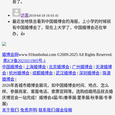
会了。
访客
2019-04-18 16:03:41
最近坐地铁总看到中国婚博会的海报，上小学的时候就
有中国婚博会了，现在上大学了，中国婚博会还在举
办，👍
婚博会网
www.91hunbohui.com ©2009-2025 All Rights Reserved.
黑ICP备2021011905号-1
中国婚博会
|
上海婚博会
|
北京婚博会
|
广州婚博会
|
天津婚博
会
|
杭州婚博会
|
成都婚博会
|
武汉婚博会
|
深圳婚博会
|
珠澳
婚博会
|
2026年各城市婚博会展讯，如中国婚博会时间、地点、怎么
样、参展商家、客服电话、索票官网等。选购结婚用品就去婚
庆博览会一站完成！婚博会4届/年(春季展/夏季展/秋季展/冬季
展)
关于我们
|
免责声明
|
联系我们
|
展会投稿