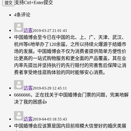
支持Ctrl+Enter提交
4
条评论
访客
2019-03-27 21:01:43
中国婚博会至今已在中国的北、上、广、天津、武汉、
杭州等6地举办了120余届，之所以持续火爆源于结婚市
场的发展。中国婚博会不仅为消费者提供简单方便性价
比更高的一站式购物服务和更全面的产品覆盖，其在业
内率先提出并坚持执行的先行赔付的完善售后保障让消
费者享受绝佳逛购体验的同时能够安心消费。
访客
2019-03-29 12:45:11
6666666，正在找关于中国婚博会门票的问题，完美地解
决了我的困惑👍
访客
2019-04-03 18:55:43
中国婚博会应该算是国内目前规模大信誉好的婚庆类展