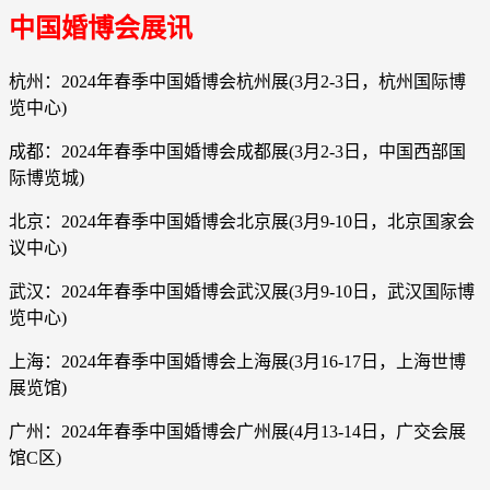
中国婚博会展讯
杭州：2024年春季中国婚博会杭州展(3月2-3日，杭州国际博
览中心)
成都：2024年春季中国婚博会成都展(3月2-3日，中国西部国
际博览城)
北京：2024年春季中国婚博会北京展(3月9-10日，北京国家会
议中心)
武汉：2024年春季中国婚博会武汉展(3月9-10日，武汉国际博
览中心)
上海：2024年春季中国婚博会上海展(3月16-17日，上海世博
展览馆)
广州：2024年春季中国婚博会广州展(4月13-14日，广交会展
馆C区)