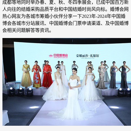
成都等地同时举办春、夏、秋、冬四季展会，已成中国百万新
人向往的结婚采购品质平台和中国结婚时尚风向标。婚博会网
热心网友为各城市筹婚小伙伴分享一下2023年-2024年中国婚
博会各城市分站展讯、中国婚博会门票申请渠道、及中国婚博
会相关问题解答等资讯。