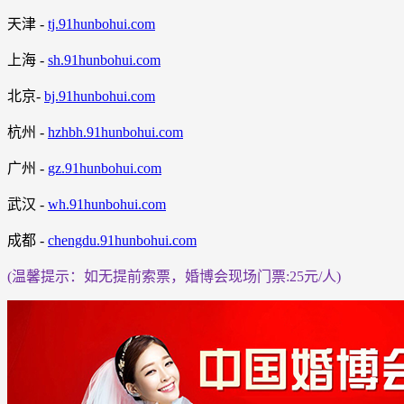
天津 -
tj.91hunbohui.com
上海 -
sh.91hunbohui.com
北京-
bj.91hunbohui.com
杭州 -
hzhbh.91hunbohui.com
广州 -
gz.91hunbohui.com
武汉 -
wh.91hunbohui.com
成都 -
chengdu.91hunbohui.com
(温馨提示：如无提前索票，婚博会现场门票:25元/人)