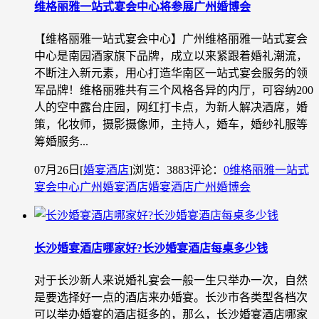
维格丽雅一站式宴会中心将参展广州婚博会
【维格丽雅一站式宴会中心】广州维格丽雅一站式宴会
中心是南园酒家旗下品牌，成立以来紧跟着婚礼潮流，
不断注入新元素，用心打造华南区一站式宴会服务的领
军品牌！维格丽雅共有三个风格各异的内厅，可容纳200
人的空中露台庄园，网红打卡点，为新人解决酒席，婚
策，化妆师，摄影摄像师，主持人，婚车，婚纱礼服等
筹婚服务...
07月26日
[
婚宴酒店
]
浏览：3883
评论：
0
维格丽雅一站式
宴会中心
广州婚宴酒店
婚宴酒店
广州婚博会
长沙婚宴酒店哪家好?长沙婚宴酒店每桌多少钱
对于长沙新人来说婚礼宴会一般一生只举办一次，自然
是要选择好一点的酒店来办婚宴。长沙市各类型各档次
可以举办婚宴的酒店挺多的，那么，长沙婚宴酒店哪家