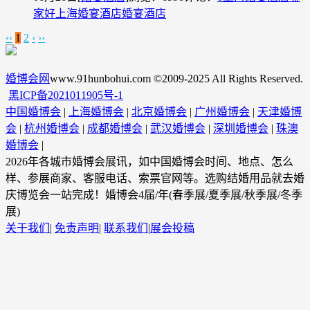
家好
上海婚宴酒店
婚宴酒店
‹‹
1
2
›
››
婚博会网
www.91hunbohui.com ©2009-2025 All Rights Reserved.
黑ICP备2021011905号-1
中国婚博会
|
上海婚博会
|
北京婚博会
|
广州婚博会
|
天津婚博
会
|
杭州婚博会
|
成都婚博会
|
武汉婚博会
|
深圳婚博会
|
珠澳
婚博会
|
2026年各城市婚博会展讯，如中国婚博会时间、地点、怎么
样、参展商家、客服电话、索票官网等。选购结婚用品就去婚
庆博览会一站完成！婚博会4届/年(春季展/夏季展/秋季展/冬季
展)
关于我们
|
免责声明
|
联系我们
|
展会投稿