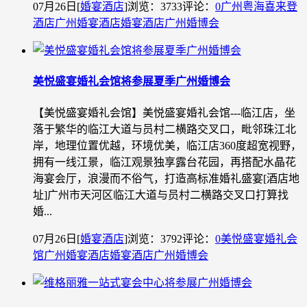
07月26日
[
婚宴酒店
]
浏览：3733
评论：
0
广州粤海喜来登
酒店
广州婚宴酒店
婚宴酒店
广州婚博会
美悦盛宴婚礼会馆将参展夏季广州婚博会
【美悦盛宴婚礼会馆】美悦盛宴婚礼会馆---临江店，坐
落于繁华的临江大道与员村二横路交叉口，毗邻珠江北
岸，地理位置优越，环境优美，临江店360度超宽视野，
拥有一线江景，临江观景独享露台花园，再搭配水晶花
海宴会厅，浪漫而不俗气，打造高标准婚礼盛宴[酒店地
址]广州市天河区临江大道与员村二横路交叉口打算找
婚...
07月26日
[
婚宴酒店
]
浏览：3792
评论：
0
美悦盛宴婚礼会
馆
广州婚宴酒店
婚宴酒店
广州婚博会