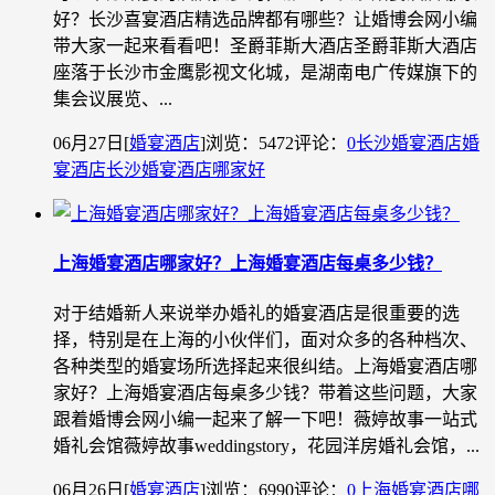
好？长沙喜宴酒店精选品牌都有哪些？让婚博会网小编
带大家一起来看看吧！圣爵菲斯大酒店圣爵菲斯大酒店
座落于长沙市金鹰影视文化城，是湖南电广传媒旗下的
集会议展览、...
06月27日
[
婚宴酒店
]
浏览：5472
评论：
0
长沙婚宴酒店
婚
宴酒店
长沙婚宴酒店哪家好
上海婚宴酒店哪家好？上海婚宴酒店每桌多少钱？
对于结婚新人来说举办婚礼的婚宴酒店是很重要的选
择，特别是在上海的小伙伴们，面对众多的各种档次、
各种类型的婚宴场所选择起来很纠结。上海婚宴酒店哪
家好？上海婚宴酒店每桌多少钱？带着这些问题，大家
跟着婚博会网小编一起来了解一下吧！薇婷故事一站式
婚礼会馆薇婷故事weddingstory，花园洋房婚礼会馆，...
06月26日
[
婚宴酒店
]
浏览：6990
评论：
0
上海婚宴酒店哪