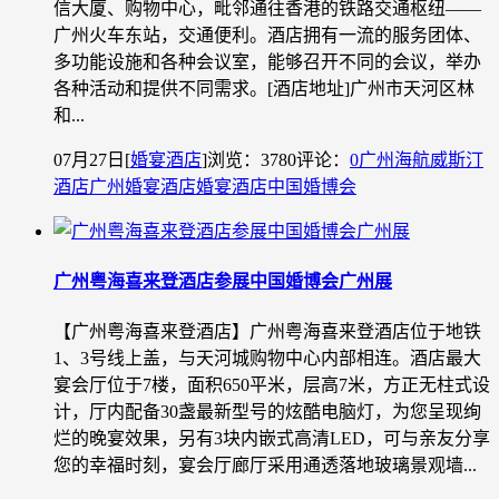
信大厦、购物中心，毗邻通往香港的铁路交通枢纽——
广州火车东站，交通便利。酒店拥有一流的服务团体、
多功能设施和各种会议室，能够召开不同的会议，举办
各种活动和提供不同需求。[酒店地址]广州市天河区林
和...
07月27日
[
婚宴酒店
]
浏览：3780
评论：
0
广州海航威斯汀
酒店
广州婚宴酒店
婚宴酒店
中国婚博会
广州粤海喜来登酒店参展中国婚博会广州展
【广州粤海喜来登酒店】广州粤海喜来登酒店位于地铁
1、3号线上盖，与天河城购物中心内部相连。酒店最大
宴会厅位于7楼，面积650平米，层高7米，方正无柱式设
计，厅内配备30盏最新型号的炫酷电脑灯，为您呈现绚
烂的晚宴效果，另有3块内嵌式高清LED，可与亲友分享
您的幸福时刻，宴会厅廊厅采用通透落地玻璃景观墙...