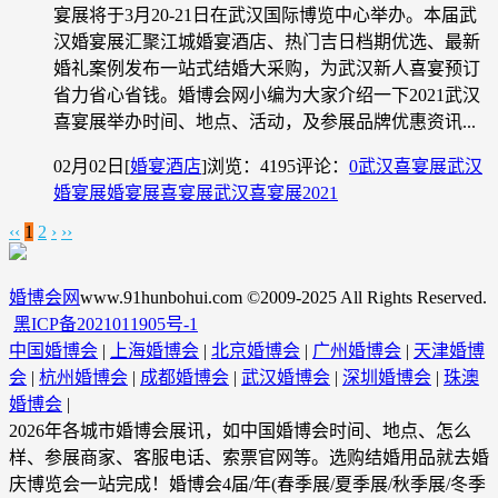
宴展将于3月20-21日在武汉国际博览中心举办。本届武
汉婚宴展汇聚江城婚宴酒店、热门吉日档期优选、最新
婚礼案例发布一站式结婚大采购，为武汉新人喜宴预订
省力省心省钱。婚博会网小编为大家介绍一下2021武汉
喜宴展举办时间、地点、活动，及参展品牌优惠资讯...
02月02日
[
婚宴酒店
]
浏览：4195
评论：
0
武汉喜宴展
武汉
婚宴展
婚宴展
喜宴展
武汉喜宴展2021
‹‹
1
2
›
››
婚博会网
www.91hunbohui.com ©2009-2025 All Rights Reserved.
黑ICP备2021011905号-1
中国婚博会
|
上海婚博会
|
北京婚博会
|
广州婚博会
|
天津婚博
会
|
杭州婚博会
|
成都婚博会
|
武汉婚博会
|
深圳婚博会
|
珠澳
婚博会
|
2026年各城市婚博会展讯，如中国婚博会时间、地点、怎么
样、参展商家、客服电话、索票官网等。选购结婚用品就去婚
庆博览会一站完成！婚博会4届/年(春季展/夏季展/秋季展/冬季