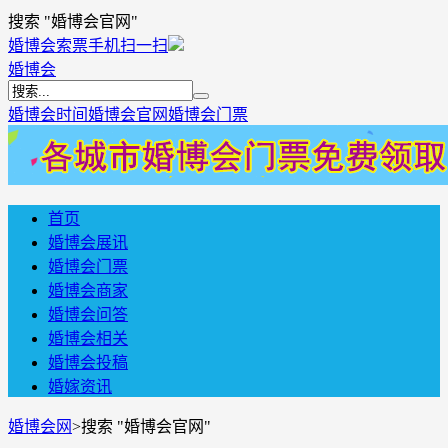
搜索 "婚博会官网"
婚博会索票
手机扫一扫
婚博会
婚博会时间
婚博会官网
婚博会门票
首页
婚博会展讯
婚博会门票
婚博会商家
婚博会问答
婚博会相关
婚博会投稿
婚嫁资讯
婚博会网
>
搜索 "婚博会官网"