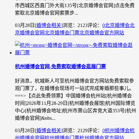
市西城区西直门外大街135号[北京婚博会官网]点击免费
索取北京婚博会官网索票步...
03月28日
[
婚博会相关
]
浏览：2123
评论：
0
北京婚博会
北
京婚博会官网
北京婚博会门票
北京婚博会官方网站
杭州
婚博会官网
-免费索取婚博会逛展门票
好消息，杭城新人可至杭州婚博会官方网站免费索取参
观门票了，在婚博会现场可一站式完成筹婚那些事儿。
===>【点此免费领票】中国婚博会杭州站[杭州婚博会
时间]2026年11月28-29日[杭州婚博会展馆]杭州国际博览
中心[杭州婚博会地址]杭州市萧山区奔竞大道353号[杭州
婚博会官网]&nbs...
03月28日
[
婚博会相关
]
浏览：2129
评论：
0
杭州婚博会
杭
州婚博会官网
杭州婚博会门票
杭州婚博会官方网站