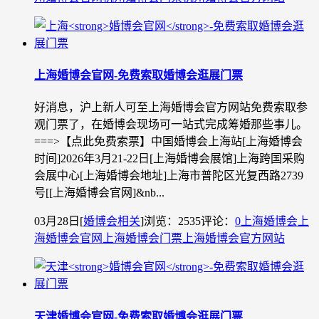
上海
婚博会官网
-免费索取婚博会逛展门票
好消息，沪上新人可至上海婚博会官方网站免费索取参
观门票了，在婚博会现场可一站式完成筹婚那些事儿。
===>【点此免费索票】中国婚博会上海站[上海婚博会
时间]2026年3月21-22日[上海婚博会展馆]上海跨国采购
会展中心[上海婚博会地址]上海市普陀区光复西路2739
号[[上海婚博会官网]&nb...
03月28日
[
婚博会相关
]
浏览：2535
评论：
0
上海婚博会
上
海婚博会官网
上海婚博会门票
上海婚博会官方网站
天津
婚博会官网
-免费索取婚博会逛展门票