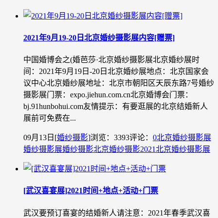
2021年9月19-20日北京婚纱摄影展内容[赠票]
中国婚博会之(婚芭莎·北京婚纱摄影展北京婚纱展时
间：2021年9月19日-20日北京婚纱展地点：北京国家会
议中心北京婚纱展地址：北京市朝阳区天辰东路7号婚纱
摄影展门票：expo.jiehun.com.cn北京婚博会门票：
bj.91hunbohui.com友情提示：有要逛展的北京结婚新人
展前可免费在...
09月13日
[
婚纱摄影
]
浏览：3393
评论：
0
北京婚纱摄影展
婚纱摄影展
婚纱摄影
北京婚纱摄影
2021北京婚纱摄影展
[武汉喜宴展]2021时间+地点+活动+门票
武汉要预订喜宴的结婚新人请注意：2021年春季武汉喜