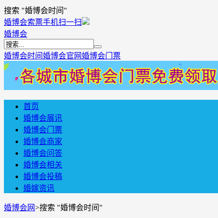
搜索 "婚博会时间"
婚博会索票
手机扫一扫
婚博会
婚博会时间
婚博会官网
婚博会门票
首页
婚博会展讯
婚博会门票
婚博会商家
婚博会问答
婚博会相关
婚博会投稿
婚嫁资讯
婚博会网
>
搜索 "婚博会时间"