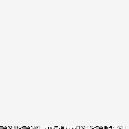
博会深圳婚博会时间：2026年7月25-26日深圳婚博会地点：深圳