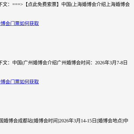
文：===>【点此免费索票】中国(上海婚博会介绍上海婚博会
婚博会门票如何获取
：中国(广州婚博会介绍广州婚博会时间：2026年3月7-8日
婚博会门票如何获取
成都站[婚博会时间]2026年3月14-15日[婚博会地点]中