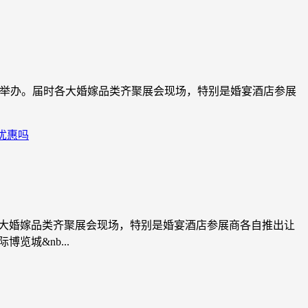
际博览中心举办。届时各大婚嫁品类齐聚展会现场，特别是婚宴酒店参展
优惠吗
时各大婚嫁品类齐聚展会现场，特别是婚宴酒店参展商各自推出让
览城&nb...