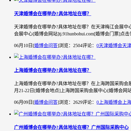
天津婚博会在哪举办?具体地址在哪？
天津婚博会在哪举办?具体地址在哪？在天津梅江会展中心举
会展中心[婚博会网站]tj.91hunbohui.com[婚博会
06月10日
[
婚博会问答
]
浏览：2504
评论：
0
天津婚博会
天
上海婚博会在哪举办?具体地址在哪？
上海婚博会在哪举办?具体地址在哪？在上海跨国采购会展中
月21-22日[婚博会地点]上海跨国采购会展中心[婚博会网站]sh.9
06月09日
[
婚博会问答
]
浏览：2629
评论：
0
上海婚博会
上
广州婚博会在哪举办?具体地址在哪？广州国际采购中心