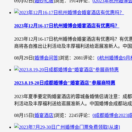
09月02日
[
婚纱礼服
]
浏览：1914
评论：
0
2023年杭州婚博
2023年12月16-17日杭州婚博会婚宴酒店有优惠吗？
2023年12月16-17日杭州婚博会婚宴酒店有优惠吗？
商将各自推出让利活动及丰厚福利送给逛展准新人。中国婚博会
08月29日
[
婚博会问答
]
浏览：2081
评论：
0
杭州婚博会
9月
2023.8.19-20日成都婚博会"婚宴酒店"参展商特惠
2023年夏季要定购婚宴酒店的蓉城备婚情侣请注意：成
利活动及丰厚福利送给逛展准新人。中国婚博会成都站成都婚博
08月15日
[
婚宴酒店
]
浏览：2245
评论：
0
成都婚博会
202