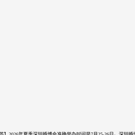
解答】2026年夏季深圳婚博会准确举办时间是7月25-26日。深圳婚