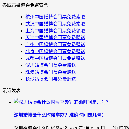
各城市婚博会免费索票
杭州中国婚博会门票免费索取
武汉中国婚博会门票免费索取
上海中国婚博会门票免费领取
天津中国婚博会门票免费赠送
广州中国婚博会门票免费赠送
北京中国婚博会门票免费赠送
成都中国婚博会门票免费赠送
深圳婚博会门票免费赠送
珠澳婚博会门票免费赠送
长沙婚博会门票免费赠送
最近发表
深圳婚博会什么时候举办？准确时间是几号?
深圳婚博会什么时候举办？2026年7月25-26日。【详情