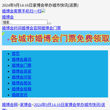
2024年9月14-16日家博会举办城市快讯[送票]
婚博会索票
手机扫一扫
婚博会
婚博会时间
婚博会官网
婚博会门票
首页
婚博会展讯
婚博会门票
婚博会商家
婚博会问答
婚博会相关
婚博会投稿
婚嫁资讯
婚博会网
>
家博会
>
2024年9月14-16日家博会举办城市快讯[送