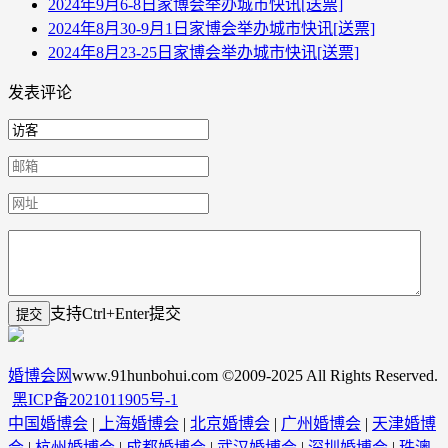
2024年9月6-8日家博会举办城市快讯[送票]
2024年8月30-9月1日家博会举办城市快讯[送票]
2024年8月23-25日家博会举办城市快讯[送票]
发表评论
支持Ctrl+Enter提交
婚博会网
www.91hunbohui.com ©2009-2025 All Rights Reserved.
黑ICP备2021011905号-1
中国婚博会
|
上海婚博会
|
北京婚博会
|
广州婚博会
|
天津婚博
会
|
杭州婚博会
|
成都婚博会
|
武汉婚博会
|
深圳婚博会
|
珠澳