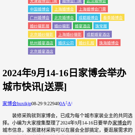
天津婚博会门票
婚博会门票
武汉婚博会
中国婚博会
上海婚博会
上海婚博会门票
广州婚博会
北京婚博会
成都婚博会
春季婚博会
婚纱摄影展
婚纱摄影
婚宴酒店
珠宝展
北京婚纱摄影
上海婚纱摄影
成都婚宴酒店
杭州婚宴酒店
婚庆公司
婚纱礼服
珠海婚博会
北京婚宴酒店
2024年9月14-16日家博会举办
城市快讯[送票]
+
-
家博会
huxikjp
08-29 9:22
940
0
A
A
装修采购就到家博会，已成为每个城市家装业主的共同选
择。
小编为大家搜集整理了2024年9月14-16日要举办
家博会
的
城市信息，家居建材采购可以在展会全部搞定，要逛展需求的