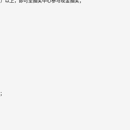
（含）以上，即可至抽奖中心参与现金抽奖；
元；