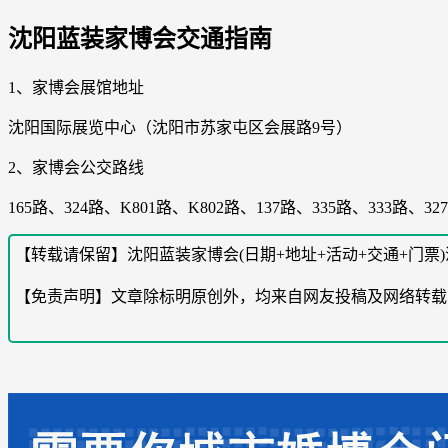
沈阳蓝装家博会交通指南
1、家博会展馆地址
沈阳国际展览中心
（
沈阳市苏家屯区会展路9号
）
2、家博会公交路线
165路、324路、K801路、K802路、137路、335路、333路、32
【转载请保留】沈阳蓝装家博会(日期+地址+活动+交通+门票)沈阳家博会网站：ht
【免责声明】文章除标明原创外，均来自网友投稿及网络转载，涉及