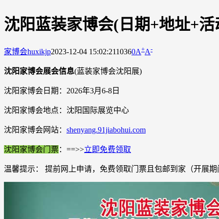
沈阳蓝装家博会(日期+地址+活
+
-
家博会
huxikjp
2023-12-04 15:02:21
1036
0
A
A
沈阳家博会展会信息
(蓝装家博会沈阳展)
沈阳家博会日期：2026年3月6-8日
沈阳家博会地点：
沈阳国际展览中心
沈阳家博会网站：
shenyang.91jiabohui.com
沈阳家博会门票
：==>>
立即免费领取
温馨提示： 提前网上申请，免费领取门票且包邮到家（开展期间