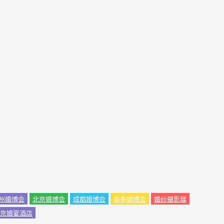
州婚博会
北京婚博会
成都婚博会
春季婚博会
婚纱摄影展
京婚宴酒店